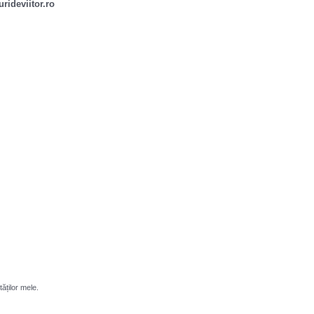
rideviitor.ro
tăților mele.