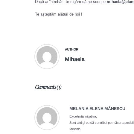
Dacă ai întrebări, te rugăm să ne scrii pe
mihaela@planu
Te așteptăm alături de noi !
AUTHOR
Mihaela
Comments (1)
MELANIA ELENA MĂNESCU
Excelentă inițiativa.
Sunt aici și eu să contribui pe măsura posibili
Melania