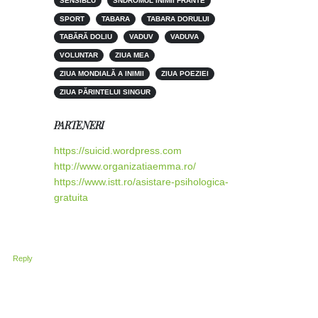
SENSIBLU
SNDROMUL INIMII FRÂNTE
SPORT
TABARA
TABARA DORULUI
TABĂRĂ DOLIU
VADUV
VADUVA
VOLUNTAR
ZIUA MEA
ZIUA MONDIALĂ A INIMII
ZIUA POEZIEI
ZIUA PĂRINTELUI SINGUR
PARTENERI
https://suicid.wordpress.com
http://www.organizatiaemma.ro/
https://www.istt.ro/asistare-psihologica-
gratuita
Reply