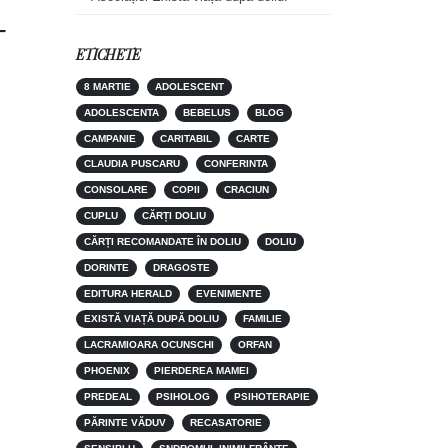
–
ETICHETE
8 MARTIE
ADOLESCENT
ADOLESCENTA
BEBELUS
BLOG
CAMPANIE
CARITABIL
CARTE
CLAUDIA PUSCARU
CONFERINTA
CONSOLARE
COPII
CRACIUN
CUPLU
CĂRȚI DOLIU
CĂRȚI RECOMANDATE ÎN DOLIU
DOLIU
DORINTE
DRAGOSTE
EDITURA HERALD
EVENIMENTE
EXISTĂ VIAȚĂ DUPĂ DOLIU
FAMILIE
LACRAMIOARA OCUNSCHI
ORFAN
PHOENIX
PIERDEREA MAMEI
PREDEAL
PSIHOLOG
PSIHOTERAPIE
PĂRINTE VĂDUV
RECASATORIE