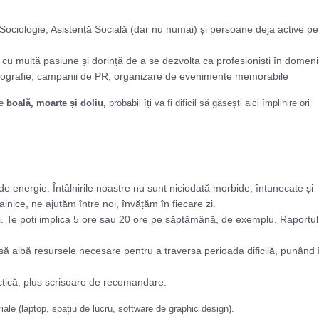
Sociologie, Asistență Socială (dar nu numai) și persoane deja active pe
ar cu multă pasiune și dorință de a se dezvolta ca profesioniști în domen
, fotografie, campanii de PR, organizare de evenimente memorabile
re
boală, moarte și doliu
,
probabil îți va fi dificil să găsești aici împlinire ori
 de energie. Întâlnirile noastre nu sunt niciodată morbide, întunecate și
ainice, ne ajutăm între noi, învățăm în fiecare zi.
i faci. Te poți implica 5 ore sau 20 ore pe săptămână, de exemplu. Raportu
te să aibă resursele necesare pentru a traversa perioada dificilă, punând 
actică, plus scrisoare de recomandare.
ale (laptop, spațiu de lucru, software de graphic design).