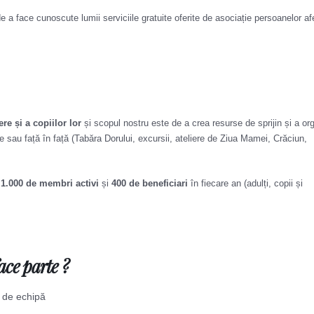
 de a face cunoscute lumii serviciile gratuite oferite de asociație persoanelor af
e și a copiilor lor
și scopul nostru este de a crea resurse de sprijin și a or
ine sau față în față (Tabăra Dorului, excursii, ateliere de Ziua Mamei, Crăciun,
e
1.000 de membri activi
și
400 de beneficiari
în fiecare an (adulți, copii și
ace parte ?
r de echipă