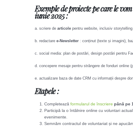
Exemple de proiecte pe care le vo
iunie 2025 :
a. scriere de
articole
pentru website, inclusiv storytelling
b. redactare
e-Newsletter
: conținut (texte și imagini), b
c. social media: plan de postări, design postări pentru F
d. concepere mesaje pentru strângere de fonduri online (pee
e. actualizare baza de date CRM cu informații despre dona
Etapele
:
Completează
formularul de înscriere
până pe 
Participă la o întâlnire online cu voluntari act
evenimente.
Semnăm contractul de voluntariat și ne apucăm