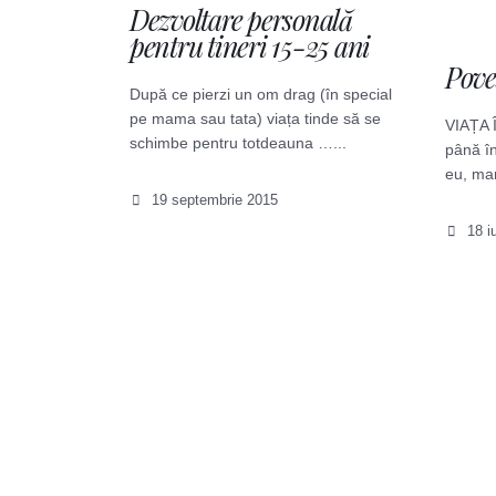
Dezvoltare personală
pentru tineri 15-25 ani
Pove
După ce pierzi un om drag (în special
pe mama sau tata) viața tinde să se
VIAȚA 
schimbe pentru totdeauna …...
până în
eu, mam
19 septembrie 2015
18 iu