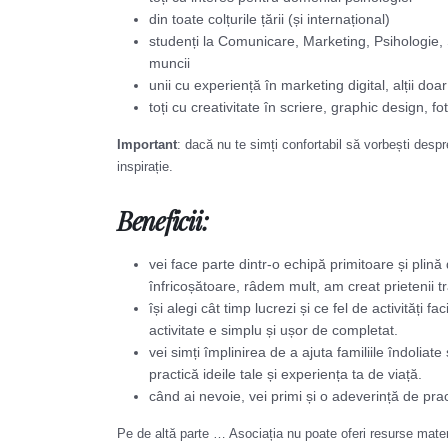
din toate colțurile țării (și internațional)
studenți la Comunicare, Marketing, Psihologie, 
muncii
unii cu experiență în marketing digital, alții do
toți cu creativitate în scriere, graphic design
Important
: dacă nu te simți confortabil să vorbești desp
inspirație.
Beneficii
:
vei face parte dintr-o echipă primitoare și plină
înfricoșătoare, râdem mult, am creat prietenii tr
își alegi cât timp lucrezi și ce fel de activităț
activitate e simplu și ușor de completat.
vei simți împlinirea de a ajuta familiile îndolia
practică ideile tale și experiența ta de viață.
când ai nevoie, vei primi și o adeverință de pr
Pe de altă parte … Asociația nu poate oferi resurse materi