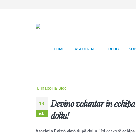
HOME
ASOCIAȚIA
BLOG
SUP
Inapoi la Blog
Devino voluntar în echipa
13
doliu!
iul.
Asociația Există viață după doliu !
își dezvoltă
echipa