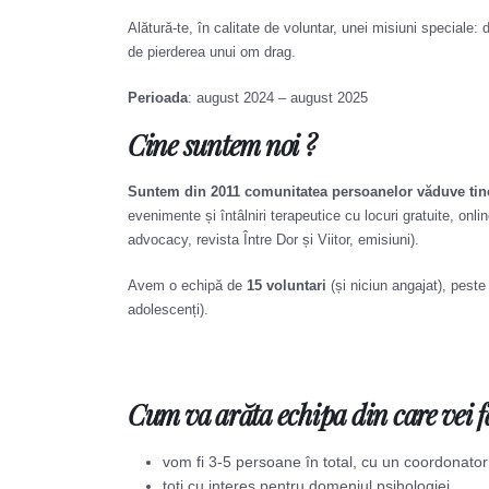
Alătură-te, în calitate de voluntar, unei misiuni speciale:
de pierderea unui om drag.
Perioada
: august 2024 – august 2025
Cine suntem noi ?
Suntem din 2011 comunitatea persoanelor văduve tiner
evenimente și întâlniri terapeutice cu locuri gratuite, onl
advocacy, revista Între Dor și Viitor, emisiuni).
Avem o echipă de
15 voluntari
(și niciun angajat), pest
adolescenți).
Cum va arăta echipa din care vei f
vom fi 3-5 persoane în total, cu un coordonato
toți cu interes pentru domeniul psihologiei