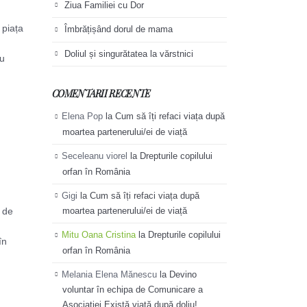
Ziua Familiei cu Dor
 piața
Îmbrățișând dorul de mama
Doliul și singurătatea la vărstnici
iu
COMENTARII RECENTE
Elena Pop
la
Cum să îți refaci viața după
moartea partenerului/ei de viață
Seceleanu viorel
la
Drepturile copilului
orfan în România
Gigi
la
Cum să îți refaci viața după
l de
moartea partenerului/ei de viață
Mitu Oana Cristina
la
Drepturile copilului
în
orfan în România
Melania Elena Mănescu
la
Devino
voluntar în echipa de Comunicare a
Asociației Există viață după doliu!