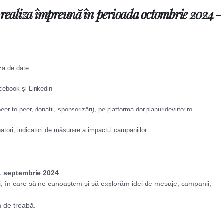
m realiza împreună în perioada octombrie 2024 
aza de date
acebook și Linkedin
r to peer, donații, sponsorizări), pe platforma dor.planurideviitor.ro
tori, indicatori de măsurare a impactul campaniilor.
1 septembrie 2024
.
uali, în care să ne cunoaștem și să explorăm idei de mesaje, campanii,
 de treabă.