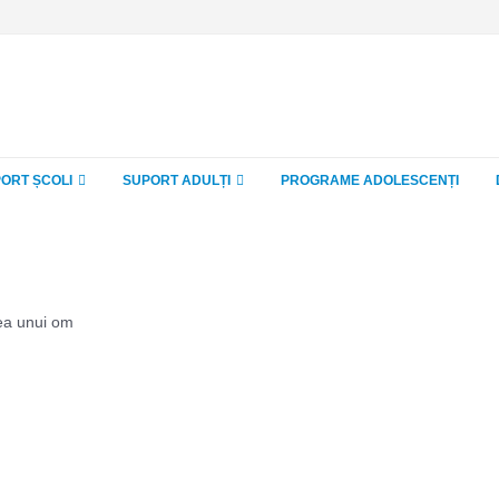
ORT ȘCOLI
SUPORT ADULȚI
PROGRAME ADOLESCENȚI
rea unui om