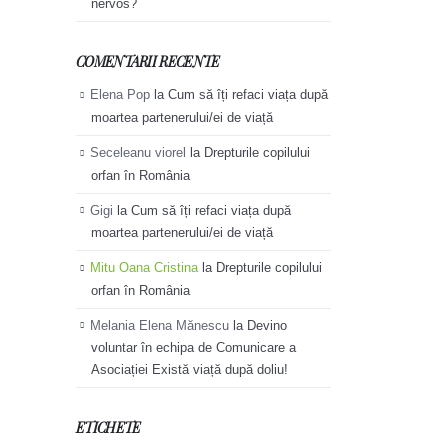
nervos?
COMENTARII RECENTE
Elena Pop
la
Cum să îți refaci viața după
moartea partenerului/ei de viață
Seceleanu viorel
la
Drepturile copilului
orfan în România
Gigi
la
Cum să îți refaci viața după
moartea partenerului/ei de viață
Mitu Oana Cristina
la
Drepturile copilului
orfan în România
Melania Elena Mănescu
la
Devino
voluntar în echipa de Comunicare a
Asociației Există viață după doliu!
ETICHETE