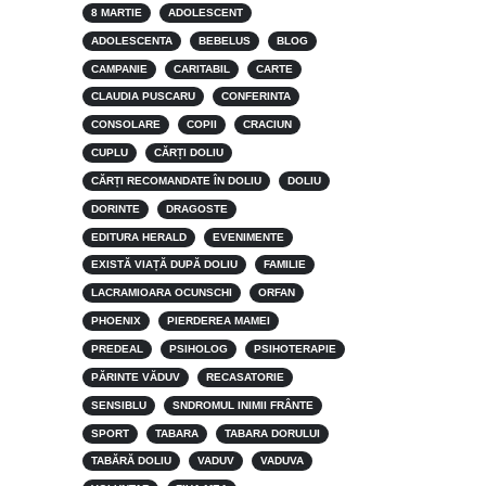
8 MARTIE
ADOLESCENT
ADOLESCENTA
BEBELUS
BLOG
CAMPANIE
CARITABIL
CARTE
CLAUDIA PUSCARU
CONFERINTA
CONSOLARE
COPII
CRACIUN
CUPLU
CĂRȚI DOLIU
CĂRȚI RECOMANDATE ÎN DOLIU
DOLIU
DORINTE
DRAGOSTE
EDITURA HERALD
EVENIMENTE
EXISTĂ VIAȚĂ DUPĂ DOLIU
FAMILIE
LACRAMIOARA OCUNSCHI
ORFAN
PHOENIX
PIERDEREA MAMEI
PREDEAL
PSIHOLOG
PSIHOTERAPIE
PĂRINTE VĂDUV
RECASATORIE
SENSIBLU
SNDROMUL INIMII FRÂNTE
SPORT
TABARA
TABARA DORULUI
TABĂRĂ DOLIU
VADUV
VADUVA