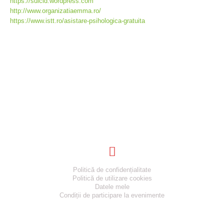
https://suicid.wordpress.com
http://www.organizatiaemma.ro/
https://www.istt.ro/asistare-psihologica-gratuita
Informatii utile
Politică de confidențialitate
Politică de utilizare cookies
Datele mele
Condiții de participare la evenimente