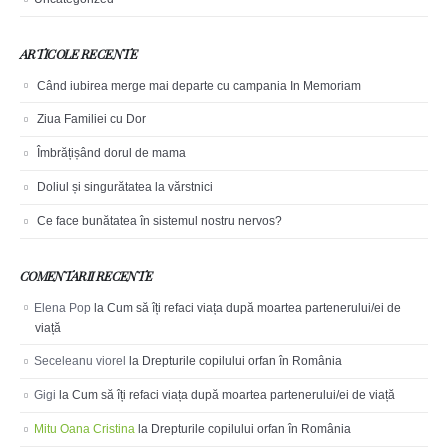
ARTICOLE RECENTE
Când iubirea merge mai departe cu campania In Memoriam
Ziua Familiei cu Dor
Îmbrățișând dorul de mama
Doliul și singurătatea la vărstnici
Ce face bunătatea în sistemul nostru nervos?
COMENTARII RECENTE
Elena Pop
la
Cum să îți refaci viața după moartea partenerului/ei de
viață
Seceleanu viorel
la
Drepturile copilului orfan în România
Gigi
la
Cum să îți refaci viața după moartea partenerului/ei de viață
Mitu Oana Cristina
la
Drepturile copilului orfan în România