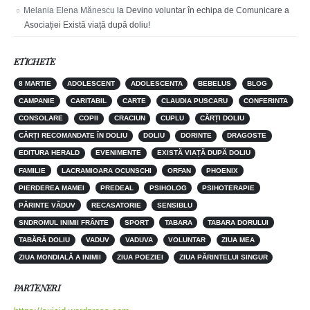
Melania Elena Mănescu
la
Devino voluntar în echipa de Comunicare a
Asociației Există viață după doliu!
ETICHETE
8 MARTIE
ADOLESCENT
ADOLESCENTA
BEBELUS
BLOG
CAMPANIE
CARITABIL
CARTE
CLAUDIA PUSCARU
CONFERINTA
CONSOLARE
COPII
CRACIUN
CUPLU
CĂRȚI DOLIU
CĂRȚI RECOMANDATE ÎN DOLIU
DOLIU
DORINTE
DRAGOSTE
EDITURA HERALD
EVENIMENTE
EXISTĂ VIAȚĂ DUPĂ DOLIU
FAMILIE
LACRAMIOARA OCUNSCHI
ORFAN
PHOENIX
PIERDEREA MAMEI
PREDEAL
PSIHOLOG
PSIHOTERAPIE
PĂRINTE VĂDUV
RECASATORIE
SENSIBLU
SNDROMUL INIMII FRÂNTE
SPORT
TABARA
TABARA DORULUI
TABĂRĂ DOLIU
VADUV
VADUVA
VOLUNTAR
ZIUA MEA
ZIUA MONDIALĂ A INIMII
ZIUA POEZIEI
ZIUA PĂRINTELUI SINGUR
PARTENERI