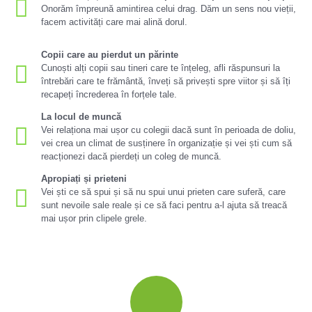
Onorăm împreună amintirea celui drag. Dăm un sens nou vieții,
facem activități care mai alină dorul.
Copii care au pierdut un părinte
Cunoști alți copii sau tineri care te înțeleg, afli răspunsuri la
întrebări care te frământă, înveți să privești spre viitor și să îți
recapeți încrederea în forțele tale.
La locul de muncă
Vei relaționa mai ușor cu colegii dacă sunt în perioada de doliu,
vei crea un climat de susținere în organizație și vei ști cum să
reacționezi dacă pierdeți un coleg de muncă.
Apropiați și prieteni
Vei ști ce să spui și să nu spui unui prieten care suferă, care
sunt nevoile sale reale și ce să faci pentru a-l ajuta să treacă
mai ușor prin clipele grele.