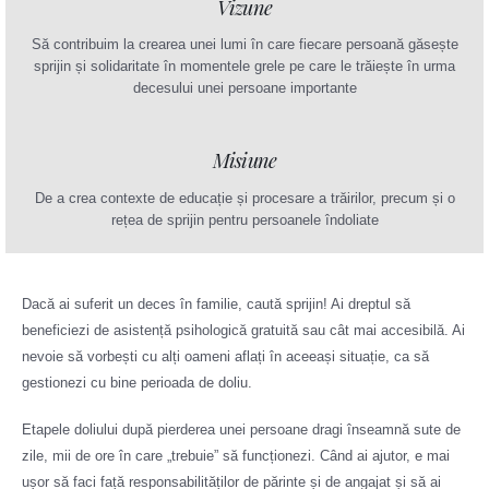
Vizune
Să contribuim la crearea unei lumi în care fiecare persoană găsește
sprijin și solidaritate în momentele grele pe care le trăiește în urma
decesului unei persoane importante
Misiune
De a crea contexte de educație și procesare a trăirilor, precum și o
rețea de sprijin pentru persoanele îndoliate
Dacă ai suferit un deces în familie, caută sprijin! Ai dreptul să
beneficiezi de asistență psihologică gratuită sau cât mai accesibilă. Ai
nevoie să vorbești cu alți oameni aflați în aceeași situație, ca să
gestionezi cu bine perioada de doliu.
Etapele doliului după pierderea unei persoane dragi înseamnă sute de
zile, mii de ore în care „trebuie” să funcționezi. Când ai ajutor, e mai
ușor să faci față responsabilităților de părinte și de angajat și să ai