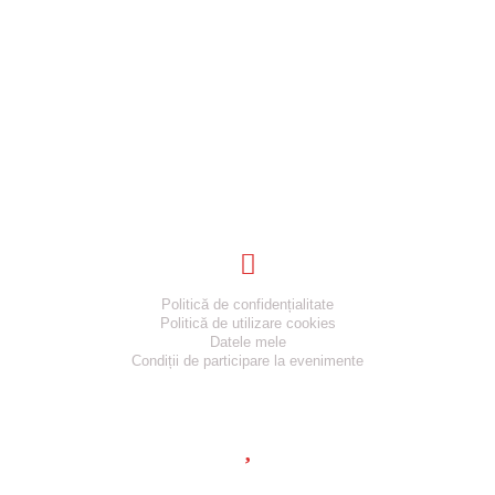
Informatii utile
Politică de confidențialitate
Politică de utilizare cookies
Datele mele
Condiții de participare la evenimente
Sustine
Și tu poți ajuta