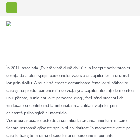
În 2011, asociația „Există viață după doliu” și-a început activitatea cu
dorința de a oferi sprijin persoanelor văduve și copiilor lor în
drumul
lor prin doliu
. A reușit să creeze
comunitatea femeilor și bărbaților
care și-au pierdut partenerul/a de viață și a copiilor afectați de moartea
unui părinte, bunic sau alte persoane dragi
, facilitând procesul de
vindecare și contribuind la îmbunătățirea calității vieții lor prin
asistență psihologică și materială.
Viziunea
asociatiei este de a contribui la crearea unei lumi în care
fiecare persoană găsește sprijin și solidaritate în momentele grele pe
care le trăiește în urma decesului unei persoane importante.