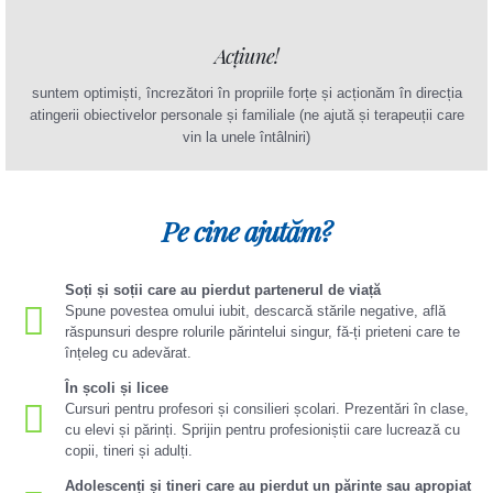
Acțiune!
suntem optimiști, încrezători în propriile forțe și acționăm în direcția
atingerii obiectivelor personale și familiale (ne ajută și terapeuții care
vin la unele întâlniri)
Pe cine ajutăm?
Soți și soții care au pierdut partenerul de viață
Spune povestea omului iubit, descarcă stările negative, află
răspunsuri despre rolurile părintelui singur, fă-ți prieteni care te
înțeleg cu adevărat.
În școli și licee
Cursuri pentru profesori și consilieri școlari. Prezentări în clase,
cu elevi și părinți. Sprijin pentru profesioniștii care lucrează cu
copii, tineri și adulți.
Adolescenți și tineri care au pierdut un părinte sau apropiat