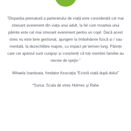
“Dispariția prematură a partenerului de viață este considerată cel mai
stresant eveniment din viața unui adult, la fel cum moartea unui
părinte este cel mai stresant eveniment pentru un copil.
Dacă acest
stres nu este bine gestionat, ajungem la îmbolnăvire fizică și / sau
mentală, la dezechilibre majore, cu impact pe termen lung. Părinții
care cer ajutorul sunt curajoși și conștienți că toți membrii familiei au
nevoie de sprijin.”
Mihaela Ioanițoaia, fondator Asociația “Există viață după doliu!”
*
Sursa:
Scala de stres Holmes şi Rahe