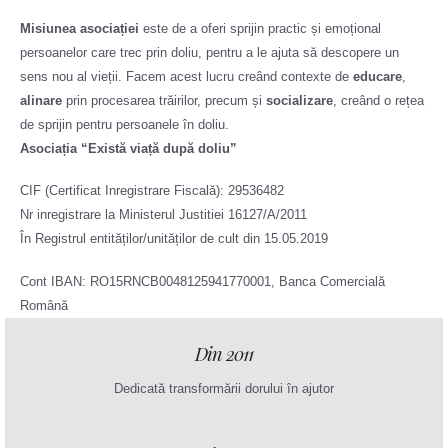
Misiunea asociației
este de a
oferi sprijin practic și emoțional
persoanelor care trec prin doliu, pentru a le ajuta să descopere un
sens nou al vieții. Facem acest lucru creând
contexte de
educare
,
alinare
prin procesarea trăirilor, precum și
socializare
, creând o rețea
de sprijin pentru persoanele în doliu.
Asociația “Există viață după doliu”
CIF (Certificat Inregistrare Fiscală): 29536482
Nr inregistrare la Ministerul Justitiei 16127/A/2011
În Registrul entităților/unităților de cult din 15.05.2019
Cont IBAN: RO15RNCB0048125941770001, Banca Comercială
Română
Din 2011
Dedicată transformării dorului în ajutor