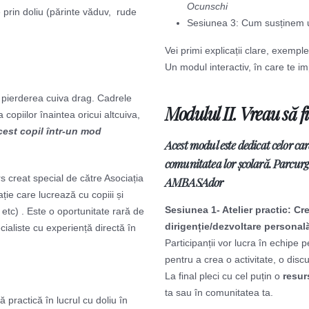
Ocunschi
 prin doliu (părinte văduv, rude
Sesiunea 3: Cum susținem un
Vei primi explicații clare, exempl
Un modul interactiv, în care te imp
in pierderea cuiva drag. Cadrele
Modulul II. Vreau să 
 copiilor înaintea oricui altcuiva,
cest copil într-un mod
Acest modul este dedicat celor car
comunitatea lor școlară. Parcur
s creat special de către Asociația
AMBASAdor
ție care lucrează cu copiii și
Sesiunea 1- Atelier practic: C
i, etc) . Este o oportunitate rară de
dirigenție/dezvoltare personal
ecialiste cu experiență directă în
Participanții vor lucra în echipe p
pentru a crea o activitate, o disc
La final pleci cu cel puțin o
resur
ta sau în comunitatea ta.
ă practică în lucrul cu doliu în