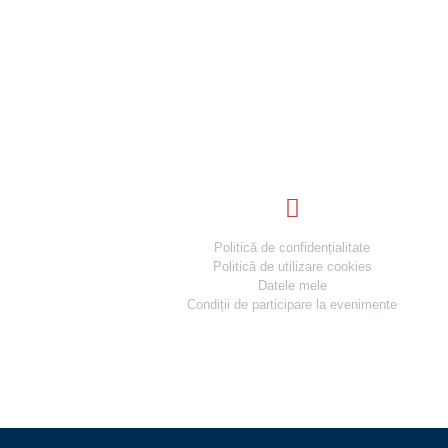
Informatii utile
Politică de confidențialitate
Politică de utilizare cookies
Datele mele
Condiții de participare la evenimente