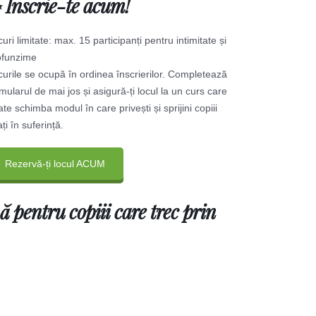
 Înscrie-te acum!
uri limitate: max. 15 participanți pentru intimitate și
ofunzime
urile se ocupă în ordinea înscrierilor. Completează
mularul de mai jos și asigură-ți locul la un curs care
te schimba modul în care privești și sprijini copiii
ați în suferință.
Rezervă-ți locul ACUM
 pentru copiii care trec prin