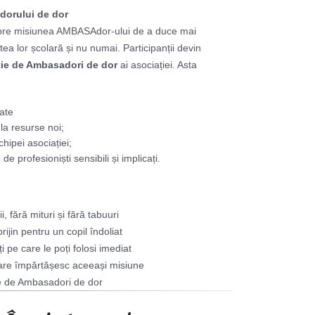
orului de dor
spre misiunea AMBASAdor-ului de a duce mai
tea lor școlară și nu numai. Participanții devin
ție de Ambasadori de dor
ai asociației. Asta
eate
la resurse noi;
chipei asociației;
e profesioniști sensibili și implicați.
i, fără mituri și fără tabuuri
rijin pentru un copil îndoliat
i pe care le poți folosi imediat
care împărtășesc aceeași misiune
ie de Ambasadori de dor