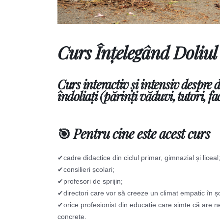
Curs Înțelegând Doliul 
Curs interactiv și intensiv
despre
d
îndoliați (părinți văduvi, tutori, fa
🎯 Pentru cine este acest curs
✔cadre didactice din ciclul primar, gimnazial și liceal
✔consilieri școlari;
✔profesori de sprijin;
✔directori care vor să creeze un climat empatic în ș
✔orice profesionist din educație care simte că are ne
concrete.