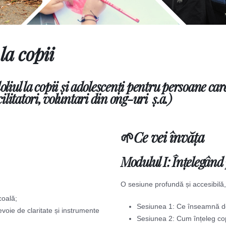
la copii
oliul la copii și adolescenți
pentru
persoane care 
cilitatori, voluntari din ong-uri ș.a.)
🌱Ce vei învăța
Modulul I:
Înțelegând 
;
O sesiune profundă și accesibilă
coală;
Sesiunea 1: Ce înseamnă do
voie de claritate și instrumente
Sesiunea 2: Cum înțeleg cop