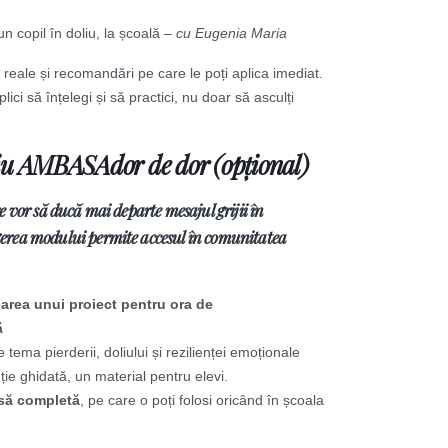
 copil în doliu, la școală –
cu Eugenia Maria
e reale și recomandări pe care le poți aplica imediat.
lici să înțelegi și să practici, nu doar să asculți
fiu AMBASAdor de dor (opțional)
e vor să ducă mai departe mesajul grijii în
gerea modului permite accesul în comunitatea
rearea unui proiect pentru ora de
ă
e tema pierderii, doliului și rezilienței emoționale
uție ghidată, un material pentru elevi.
să completă
, pe care o poți folosi oricând în școala