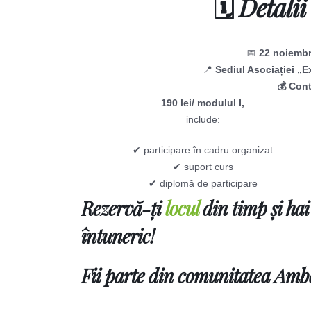
🗓️ Detali
📅
22 noiemb
📍
Sediul Asociației „E
💰 Cont
190 lei/ modulul I,
include:
✔ participare în cadru organizat
✔ suport curs
✔ diplomă de participare
Rezervă-ți
locul
din timp și ha
întuneric!
Fii parte din
comunitatea Amba