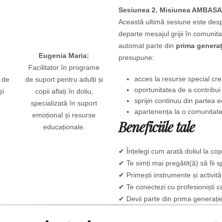
Sesiunea 2. Misiunea AMBASAd
Această ultimă sesiune este de
departe mesajul grijii în comunita
automat parte din
prima genera
Eugenia Maria:
presupune:
Facilitator în programe
acces la resurse special cr
e de
de suport pentru adulți și
oportunitatea de a contribui 
și
copii aflați în doliu,
sprijin continuu din partea e
specializată în suport
apartenența la o comunitate d
emoțional și resurse
Beneficiile tale
educaționale.
✔ Înțelegi cum arată doliul la copi
✔ Te simți mai pregătit(ă) să fii sp
✔ Primești instrumente și activităț
✔ Te conectezi cu profesioniști 
✔ Devii parte din prima generaț