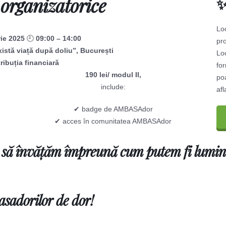
i organizatorice
✨
Loc
rie 2025
🕘
09:00 – 14:00
pr
xistă viață după doliu”, București
Loc
ribuția financiară
for
190 lei/ modul II,
poa
include:
afl
✔ badge de AMBASAdor
✔ acces în comunitatea AMBASAdor
i să învățăm împreună cum putem fi lumină
sadorilor de dor!