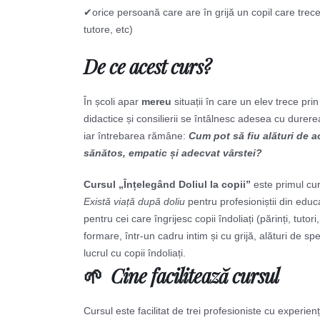
✔orice persoană care are în grijă un copil care trece
tutore, etc)
De ce acest curs?
În școli apar
mereu
situații în care un elev trece pr
didactice și consilierii se întâlnesc adesea cu durerea
iar întrebarea rămâne:
Cum pot să fiu alături de a
sănătos, empatic și adecvat vârstei?
Cursul „Înțelegând Doliul la copii”
este primul cur
Există viață după doliu
pentru profesioniștii din educa
pentru cei care îngrijesc copii îndoliați (părinți, tutor
formare, într-un cadru intim și cu grijă, alături de sp
lucrul cu copii îndoliați.
🌱 Cine facilitează cursul
Cursul este facilitat de trei profesioniste cu experienț