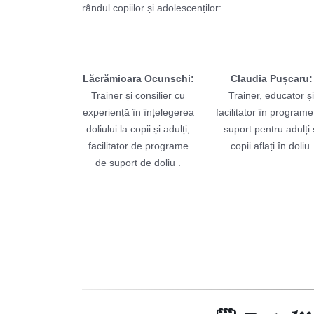
rândul copiilor și adolescenților:
Lăcrămioara Ocunschi:
Claudia Pușcaru:
Trainer și consilier cu
Trainer, educator și
experiență în înțelegerea
facilitator în program
doliului la copii și adulți,
suport pentru adulți 
facilitator de programe
copii aflați în doliu.
de suport de doliu .