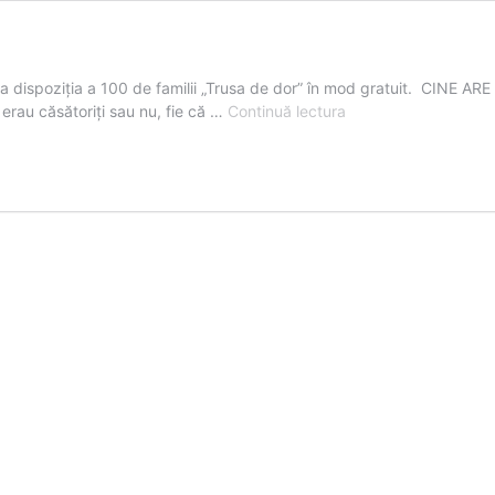
la dispoziția a 100 de familii „Trusa de dor” în mod gratuit. CINE A
Trusa
 erau căsătoriți sau nu, fie că …
Continuă lectura
de
dor